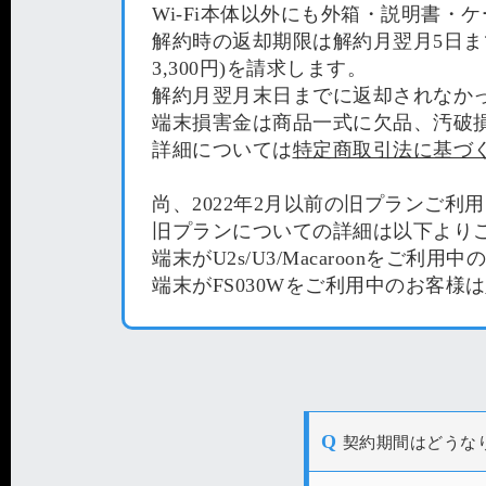
Wi-Fi本体以外にも外箱・説明書
解約時の返却期限は解約月翌月5日ま
3,300円)を請求します。
解約月翌月末日までに返却されなか
端末損害金は商品一式に欠品、汚破損があ
詳細については
特定商取引法に基づ
尚、2022年2月以前の旧プランご
旧プランについての詳細は以下より
端末がU2s/U3/Macaroonをご利用
端末がFS030Wをご利用中のお客様は
Q
契約期間はどうな